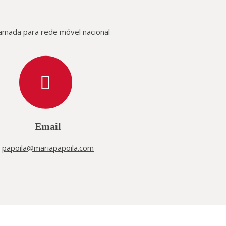
amada para rede móvel nacional
Email
papoila@mariapapoila.com