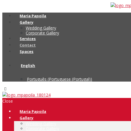
Maria Papoila
Gallery
Wedding Gallery
Corporate Gallery
Services
Contact
Spaces
English
Português
(
Portuguese (Portugal)
)
Close
Maria Papoila
Gallery
Wedding Gallery
Corporate Gallery