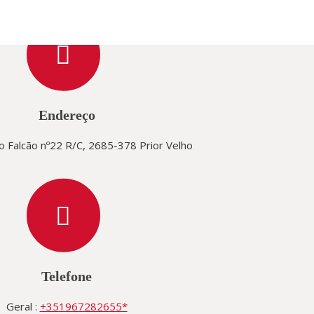
Endereço
o Falcão nº22 R/C, 2685-378 Prior Velho
Telefone
Geral :
+351967282655*