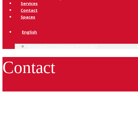
Services
Contact
Spaces
English
Português
(
Portuguese (Portugal)
)
Contact