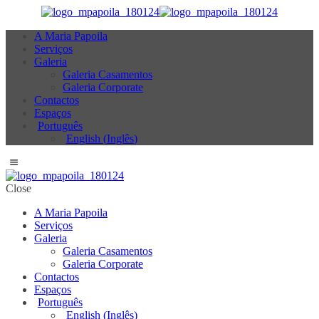
A Maria Papoila
Serviços
Galeria
Galeria Casamentos
Galeria Corporate
Contactos
Espaços
Português
English
(
Inglês
)
Close
A Maria Papoila
Serviços
Galeria
Galeria Casamentos
Galeria Corporate
Contactos
Espaços
Português
English
(
Inglês
)