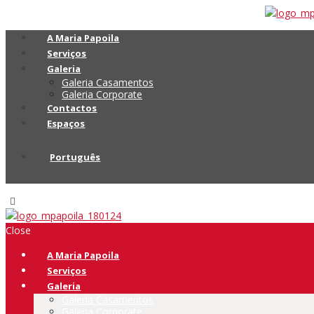
A Maria Papoila
Serviços
Galeria
Galeria Casamentos
Galeria Corporate
Contactos
Espaços
Português
Close
A Maria Papoila
Serviços
Galeria
Galeria Casamentos
Galeria Corporate